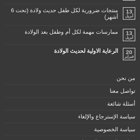
تساعد
توجد
الأم
تعليقات
منتجات ضرورية لكل طفل حديث ولادة (تحت 6
في
13
على
حياتها
ألعاب
أبريل
أشهر)
مع
مناسبة
طفلها
لا
للأطفال
الرضيع
توجد
تحت
ممارسات مهمة لكل أم وطفل بعد الولادة
13
تعليقات
عمر
على
أبريل
السنة
لا
منتجات
توجد
ضرورية
تعليقات
لكل
الرعاية الاولية لحديث الولادة
20
على
طفل
ممارسات
فبراير
لا
حديث
مهمة
توجد
ولادة
لكل
تعليقات
(تحت
أم
على
6
وطفل
الرعاية
أشهر)
من نحن
بعد
الاولية
الولادة
لحديث
الولادة
تواصل معنا
أسئلة شائعة
سياسة الإسترجاع والإلغاء
سياسة الخصوصية