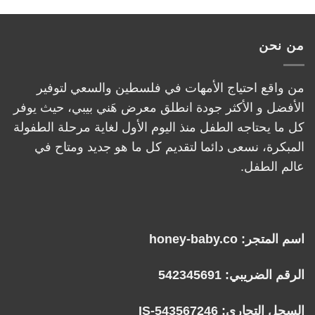
من نحن
من واقع احتياج الأمهات في فلسطين والسعي لتوفير
الأفضل و الأكثر جودة انطلق معرض هَني بيبي، حيث يوفر
كل ما يحتاجه الطفل منذ اليوم الأول لغاية مرحلة الطفولة
المبكرة، نسعى دائما لتقديم كل ما هو جديد ومتاح في
عالم الطفل.
اسم المتجر: honey-baby.co
الرقم الضريبي: 542345691
السجل التجاري: IS-543567246