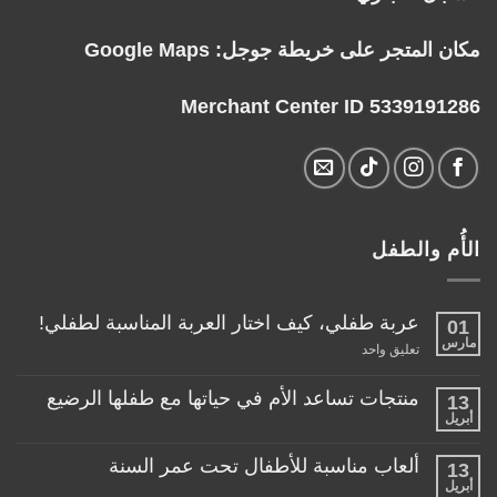
مكان المتجر على خريطة جوجل:
Google Maps
Merchant Center ID 5339191286
الأُم والطفل
عربة طفلي، كيف اختار العربة المناسبة لطفلي!
01
مارس
على
تعليق واحد
عربة
طفلي،
كيف
منتجات تساعد الأم في حياتها مع طفلها الرضيع
13
اختار
أبريل
لا
العربة
توجد
المناسبة
تعليقات
لطفلي!
ألعاب مناسبة للأطفال تحت عمر السنة
13
على
منتجات
أبريل
لا