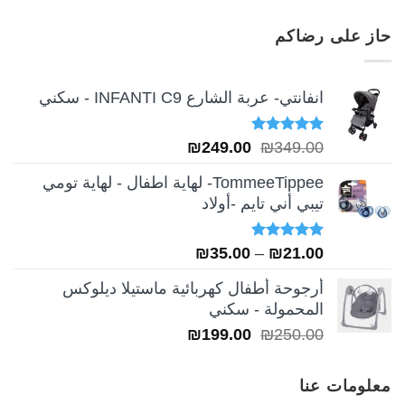
الأصلي
الحالي
هو:
هو:
حاز على رضاكم
₪249.00.
₪349.00.
انفانتي- عربة الشارع INFANTI C9 - سكني
تم التقييم
السعر
السعر
₪
249.00
₪
349.00
5.00
من 5
الأصلي
الحالي
TommeeTippee- لهاية اطفال - لهاية تومي
هو:
هو:
تيبي أني تايم -أولاد
₪249.00.
₪349.00.
تم التقييم
نطاق
₪
35.00
–
₪
21.00
5.00
من 5
السعر:
أرجوحة أطفال كهربائية ماستيلا ديلوكس
من
المحمولة - سكني
السعر
السعر
₪
199.00
₪
250.00
خلال
الأصلي
الحالي
هو:
هو:
معلومات عنا
₪199.00.
₪250.00.