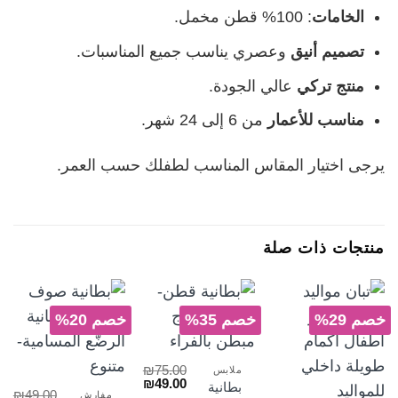
الخامات
: 100% قطن مخمل.
تصميم أنيق
وعصري يناسب جميع المناسبات.
منتج تركي
عالي الجودة.
مناسب للأعمار
من 6 إلى 24 شهر.
يرجى اختيار المقاس المناسب لطفلك حسب العمر.
منتجات ذات صلة
خصم 29%
خصم 35%
خصم 20%
₪
75.00
ملابس
السعر
السعر
₪
49.00
بطانية
₪
49.00
الأصلي
الحالي
مفارش