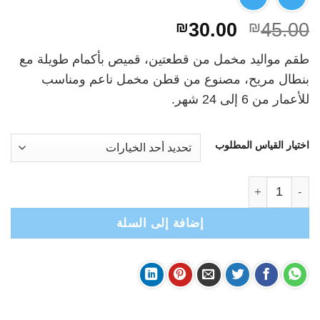
السعر
السعر
₪
30.00
₪
45.00
الأصلي
الحالي
طقم مواليد مخمل من قطعتين، قميص بأكمام طويلة مع
هو:
هو:
بنطال مريح، مصنوع من قطن مخمل ناعم ومناسب
₪30.00.
₪45.00.
للأعمار من 6 إلى 24 شهر.
اختيار القياس المطلوب
كمية TONGS- بيجامة مواليد مخمل من قطعتين- تراك
إضافة إلى السلة