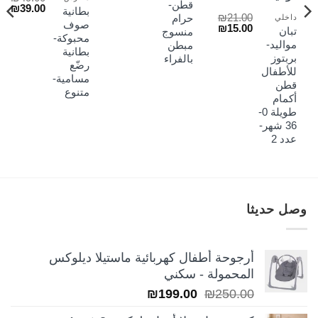
قطن-
السعر
الس
₪
39.00
هو:
هو:
بطانية
₪
21.00
الأصلي
الح
حرام
داخلي
₪49.00.
₪75.00.
صوف
السعر
السعر
₪
15.00
هو:
هو:
تبان
منسوج
الأصلي
الحالي
محبوكة-
₪39.00.
₪49.00.
مواليد-
مبطن
هو:
هو:
بطانية
بربتوز
بالفراء
₪15.00.
₪21.00.
رضّع
للأطفال
مسامية-
قطن
متنوع
أكمام
طويلة 0-
36 شهر-
عدد 2
وصل حديثا
أرجوحة أطفال كهربائية ماستيلا ديلوكس
المحمولة - سكني
السعر
السعر
₪
199.00
₪
250.00
الأصلي
الحالي