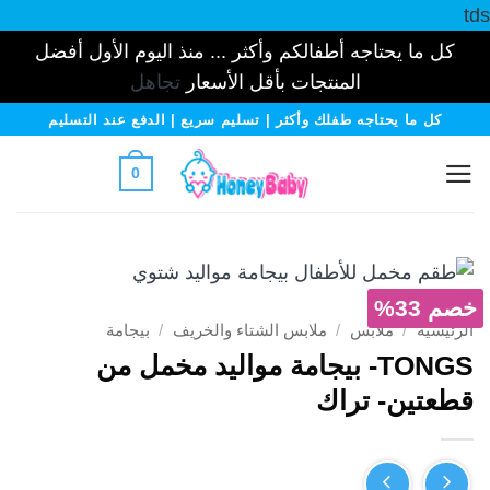
tds
كل ما يحتاجه أطفالكم وأكثر ... منذ اليوم الأول أفضل
المنتجات بأقل الأسعار
تجاهل
خطي
كل ما يحتاجه طفلك وأكثر | تسليم سريع | الدفع عند التسليم
لمحتوى
0
خصم 33%
الرئيسية
/
ملابس
/
ملابس الشتاء والخريف
/
بيجامة
TONGS- بيجامة مواليد مخمل من
قطعتين- تراك