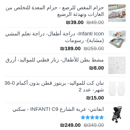
حزام المغص للرضع - حزام المعدة للتخلص من
الغازات وتهدئة الرضيع
السعر
السعر
₪
39.00
₪
49.00
الأصلي
الحالي
Infanti Icon- دراجة أطفال- دراجة تعلم المشي
هو:
هو:
(مشاية)- رسومات
₪39.00.
₪49.00.
السعر
السعر
₪
189.00
₪
259.00
الأصلي
الحالي
مشط بطن للأطفال- زنار قطني للمواليد- أزرق
هو:
هو:
₪
8.00
₪189.00.
₪259.00.
تبان كت للمواليد- بربتوز قطن بدون أكمام 0-36
شهر- عدد 2
₪
15.00
انفانتي- عربة الشارع INFANTI C9 - سكني
تم التقييم
السعر
السعر
₪
249.00
₪
349.00
5.00
من 5