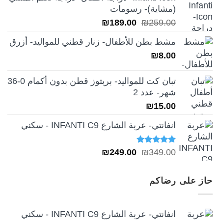
هو:
هو:
(مشاية)- رسومات
₪39.00.
₪49.00.
السعر
السعر
₪
189.00
₪
259.00
الأصلي
الحالي
مشط بطن للأطفال- زنار قطني للمواليد- أزرق
هو:
هو:
₪
8.00
₪189.00.
₪259.00.
تبان كت للمواليد- بربتوز قطن بدون أكمام 0-36
شهر- عدد 2
₪
15.00
انفانتي- عربة الشارع INFANTI C9 - سكني
تم التقييم
السعر
السعر
₪
249.00
₪
349.00
5.00
من 5
الأصلي
الحالي
هو:
هو:
حاز على رضاكم
₪249.00.
₪349.00.
انفانتي- عربة الشارع INFANTI C9 - سكني