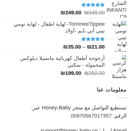
تم التقييم
السعر
السعر
₪
249.00
₪
349.00
5.00
من 5
الأصلي
الحالي
TommeeTippee- لهاية اطفال - لهاية تومي
هو:
هو:
تيبي أني تايم -أولاد
₪249.00.
₪349.00.
تم التقييم
نطاق
₪
35.00
–
₪
21.00
5.00
من 5
السعر:
أرجوحة أطفال كهربائية ماستيلا ديلوكس
من
المحمولة - سكني
السعر
السعر
₪
199.00
₪
250.00
خلال
الأصلي
الحالي
هو:
هو:
معلومات عنا
₪199.00.
₪250.00.
تستطيع التواصل مع متجر Honey-Baby عبر:
الرقم:
00970567017357
Email ايميل: support@honey-baby.co