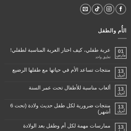
الأُم والطفل
عربة طفلي، كيف اختار العربة المناسبة لطفلي!
01
مارس
على
تعليق واحد
عربة
طفلي،
كيف
منتجات تساعد الأم في حياتها مع طفلها الرضيع
13
اختار
أبريل
لا
العربة
توجد
المناسبة
تعليقات
لطفلي!
ألعاب مناسبة للأطفال تحت عمر السنة
13
على
منتجات
أبريل
لا
تساعد
توجد
الأم
تعليقات
منتجات ضرورية لكل طفل حديث ولادة (تحت 6
في
13
على
حياتها
ألعاب
أبريل
أشهر)
مع
مناسبة
طفلها
لا
للأطفال
الرضيع
توجد
تحت
ممارسات مهمة لكل أم وطفل بعد الولادة
13
تعليقات
عمر
على