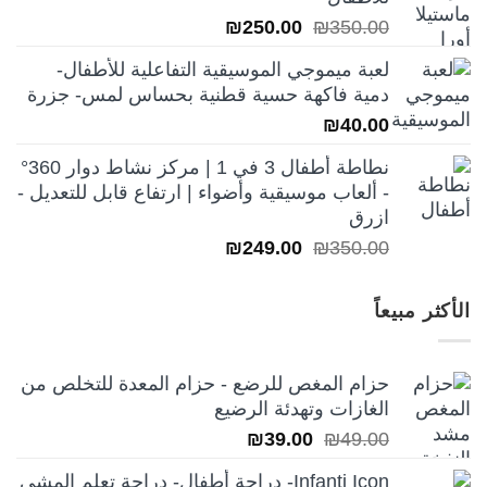
₪250.00.
₪350.00.
السعر
السعر
₪
250.00
₪
350.00
الأصلي
الحالي
لعبة ميموجي الموسيقية التفاعلية للأطفال-
هو:
هو:
دمية فاكهة حسية قطنية بحساس لمس- جزرة
₪250.00.
₪350.00.
₪
40.00
نطاطة أطفال 3 في 1 | مركز نشاط دوار 360°
- ألعاب موسيقية وأضواء | ارتفاع قابل للتعديل -
ازرق
السعر
السعر
₪
249.00
₪
350.00
الأصلي
الحالي
هو:
هو:
الأكثر مبيعاً
₪249.00.
₪350.00.
حزام المغص للرضع - حزام المعدة للتخلص من
الغازات وتهدئة الرضيع
السعر
السعر
₪
39.00
₪
49.00
الأصلي
الحالي
Infanti Icon- دراجة أطفال- دراجة تعلم المشي