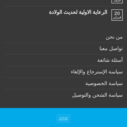
أبريل
السنة
لا
منتجات
توجد
ضرورية
تعليقات
لكل
الرعاية الاولية لحديث الولادة
20
على
طفل
ممارسات
فبراير
لا
حديث
مهمة
توجد
ولادة
لكل
تعليقات
(تحت
أم
على
6
وطفل
الرعاية
أشهر)
من نحن
بعد
الاولية
الولادة
لحديث
الولادة
تواصل معنا
أسئلة شائعة
سياسة الإسترجاع والإلغاء
سياسة الخصوصية
سياسة الشحن والتوصيل
Cash
On