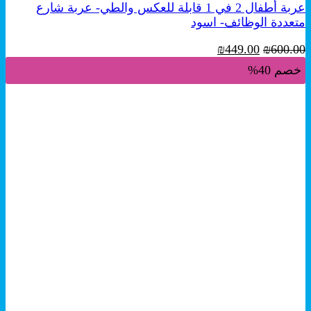
عربة أطفال 2 في 1 قابلة للعكس والطي- عربة شارع
متعددة الوظائف- اسود
السعر
السعر
₪
449.00
₪
600.00
الأصلي
الحالي
خصم 40%
هو:
هو:
₪449.00.
₪600.00.