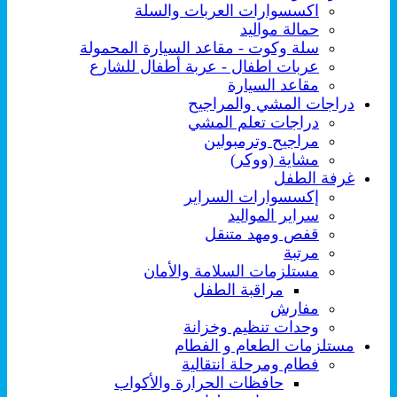
اكسسوارات العربات والسلة
حمالة مواليد
سلة وكوت - مقاعد السيارة المحمولة
عربات اطفال - عربة أطفال للشارع
مقاعد السيارة
دراجات المشي والمراجيح
دراجات تعلم المشي
مراجيح وترمبولين
مشاية (ووكر)
غرفة الطفل
إكسسوارات السراير
سراير المواليد
قفص ومهد متنقل
مرتبة
مستلزمات السلامة والأمان
مراقبة الطفل
مفارش
وحدات تنظيم وخزانة
مستلزمات الطعام و الفطام
فطام ومرحلة انتقالية
حافظات الحرارة والأكواب