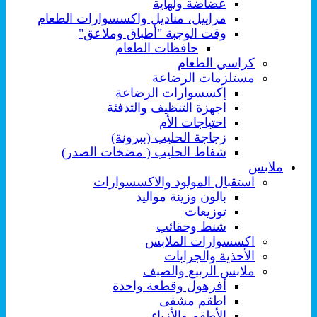
عضاضة ولهاية
مراييل، مناديل واكسسوارات الطعام
وقت الوجبة "أطباق وملاعق"
حافظات الطعام
كراسي الطعام
مستلزمات الرضاعة
إكسسوارات الرضاعة
اجهزة التنظيف والتدفئة
احتياجات الأم
زجاجة الحليب (ببرونة)
شفاط الحليب ( مضخات الصدر)
ملابس
استقبال المولود والاكسسوارات
بالون وزينة مواليد
توزيعات
شنط وحقائب
اكسسوارات الملابس
الأحذية والجرابات
ملابس الربيع والصيف
أفرهول وقطعة واحدة
اطقم مشفى
الأطقم والأزياء