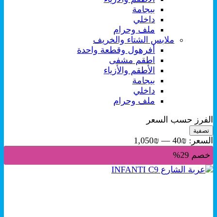
بيجامة
داخلي
ملف وحرام
ملابس الشتاء والخريف
أفرهول وقطعة واحدة
اطقم مشفى
الأطقم والأزياء
بيجامة
داخلي
ملف وحرام
الفرز حسب السعر
أدنى
أعلى
تصفية
سعر
سعر
السعر:
₪40
—
₪1,050
خصم 29%