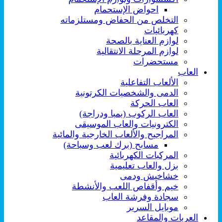
احواض الإستحمام
التخلص من الحفاض ومستلزماته
كهربائيات
لوازم العناية بالصحة
لوازم المرحلة الانتقالية
مستحضرات
العاب
الألعاب التفاعلية
الدمى والشخصيات الكرتونية
العاب الحركة
العاب الركوب (بمبا ودراجة)
الكترونيات والعاب الموسيقى
المراجيح والألعاب الخارجية والمائية
مسابح (برك لعب وسباحة)
المركبات الكهربائية
بزل والعاب تعليمية
خشاخيش ودمى
خيم وأقفاص اللعب والأنشطة
سجادة وفرشة العاب
موبايل السرير
العربات والمقاعد