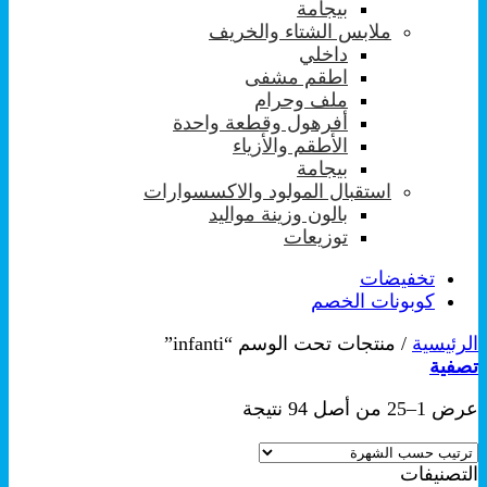
بيجامة
ملابس الشتاء والخريف
داخلي
اطقم مشفى
ملف وحرام
أفرهول وقطعة واحدة
الأطقم والأزياء
بيجامة
استقبال المولود والاكسسوارات
بالون وزينة مواليد
توزيعات
تخفيضات
كوبونات الخصم
الرئيسية
/
منتجات تحت الوسم “infanti”
تصفية
تم
عرض 1–25 من أصل 94 نتيجة
الفرز
حسب
التصنيفات
الشهرة