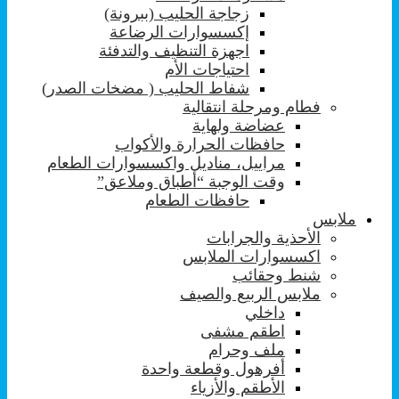
زجاجة الحليب (ببرونة)
إكسسوارات الرضاعة
اجهزة التنظيف والتدفئة
احتياجات الأم
شفاط الحليب ( مضخات الصدر)
فطام ومرحلة انتقالية
عضاضة ولهاية
حافظات الحرارة والأكواب
مراييل، مناديل واكسسوارات الطعام
وقت الوجبة “أطباق وملاعق”
حافظات الطعام
ملابس
الأحذية والجرابات
اكسسوارات الملابس
شنط وحقائب
ملابس الربيع والصيف
داخلي
اطقم مشفى
ملف وحرام
أفرهول وقطعة واحدة
الأطقم والأزياء