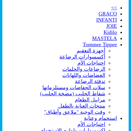
>>
GRACO
INFANTI
JOIE
Kidilo
MASTELA
Tommee Tippee
أجهزة التعقيم
أكسسوارات الرضاعة
احتياجات الأم
الرضاعات والحلمات
العضاضات واللهايات
تدفئة الرضاعة
سلات الحفاضات ومستلزماتها
شفاط الحليب (مضخة الحليب)
مراييل الطعام
منتجات العناية بالطفل
وقت الوجبة "ملاعق وأطباق"
استحمام وعناية
احتياجات الأم
اكسسوارات ولوازم الإستحمام