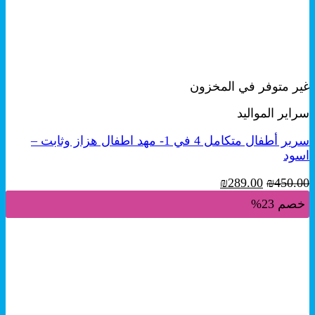
+
معاينة سريعة
غير متوفر في المخزون
سراير المواليد
سرير أطفال متكامل 4 في 1- مهد اطفال هزاز وثابت –
اسود
السعر
السعر
₪
289.00
₪
450.00
الأصلي
الحالي
خصم 23%
هو:
هو:
₪289.00.
₪450.00.