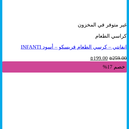
+
معاينة سريعة
غير متوفر في المخزون
كراسي الطعام
انفانتي – كرسي الطعام فريسكو – أسود INFANTI
السعر
السعر
₪
199.00
₪
259.00
الأصلي
الحالي
خصم 17%
هو:
هو:
₪199.00.
₪259.00.