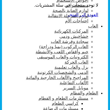
احواض الإستحمام
لا توجد منتجات في سلة المشتريات.
مستحضرات
لوازم العناية بالصحة
العودة إلى المتجر
لوازم المرحلة الانتقالية
احتياجات الأم
العاب
المركبات الكهربائية
خشاخيش ودمى
سجادة وفرشة العاب
العاب الركوب (بمبا ودراجة)
خيم وأقفاص اللعب والأنشطة
الكترونيات والعاب الموسيقى
العاب الحركة
بزل والعاب تعليمية
الدمى والشخصيات الكرتونية
المراجيح والألعاب الخارجية والمائية
الألعاب التفاعلية
موبايل السرير
الطعام والفطام
مستلزمات الطعام و الفطام
كراسي الطعام
مستلزمات الرضاعة