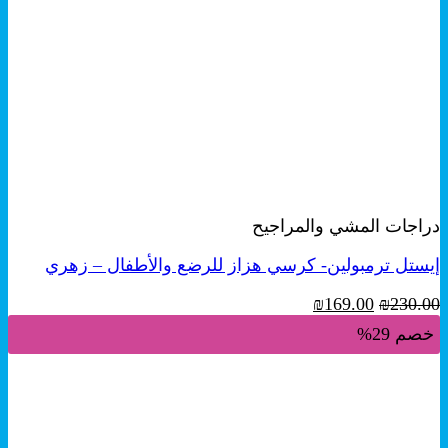
+
معاينة سريعة
دراجات المشي والمراجيح
إيستل ترمبولين- كرسي هزاز للرضع والأطفال – زهري
السعر
السعر
₪
169.00
₪
230.00
الأصلي
الحالي
خصم 29%
هو:
هو:
₪169.00.
₪230.00.