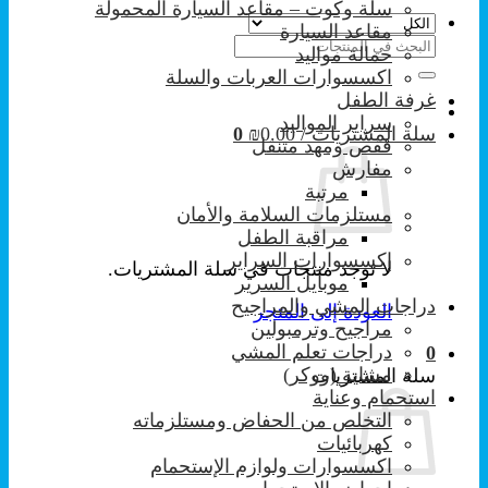
سلة وكوت – مقاعد السيارة المحمولة
مقاعد السيارة
البحث
حمالة مواليد
عن:
اكسسوارات العربات والسلة
غرفة الطفل
سراير المواليد
سلة المشتريات /
0.00
₪
0
قفص ومهد متنقل
مفارش
مرتبة
مستلزمات السلامة والأمان
مراقبة الطفل
إكسسوارات السراير
لا توجد منتجات في سلة المشتريات.
موبايل السرير
دراجات المشي والمراجيح
العودة إلى المتجر
مراجيح وترمبولين
دراجات تعلم المشي
0
مشاية (ووكر)
سلة المشتريات
استحمام وعناية
التخلص من الحفاض ومستلزماته
كهربائيات
اكسسوارات ولوازم الإستحمام