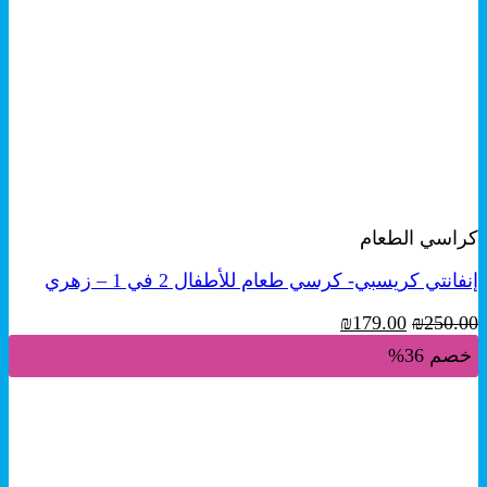
+
معاينة سريعة
كراسي الطعام
إنفانتي كريسبي- كرسي طعام للأطفال 2 في 1 – زهري
السعر
السعر
₪
179.00
₪
250.00
الأصلي
الحالي
خصم 36%
هو:
هو:
₪179.00.
₪250.00.