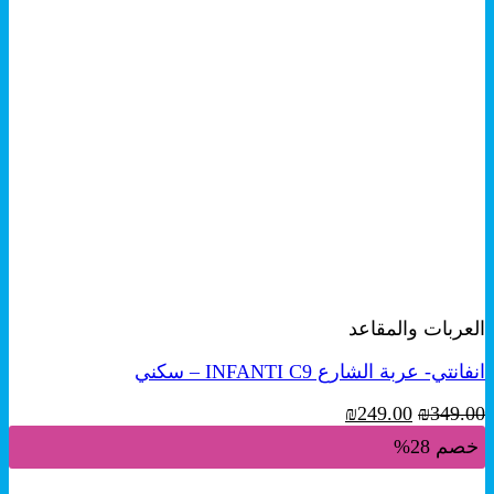
+
معاينة سريعة
العربات والمقاعد
انفانتي- عربة الشارع INFANTI C9 – سكني
السعر
السعر
₪
249.00
₪
349.00
الأصلي
الحالي
خصم 28%
هو:
هو:
₪249.00.
₪349.00.